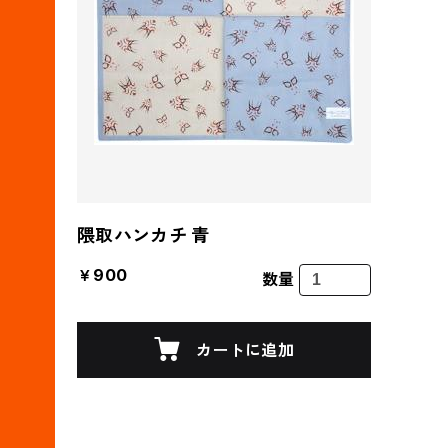
隈取ハンカチ 青
￥900
数量
カートに追加