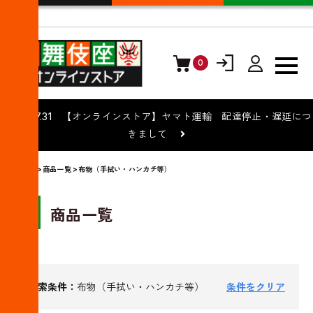
0
ログイン
会員登録
2026.07.31 【オンラインストア】ヤマト運輸 配達停止・遅延につ
きまして
トップ
>
商品一覧
>布物（手拭い・ハンカチ等）
商品一覧
検索条件：
布物（手拭い・ハンカチ等）
条件をクリア