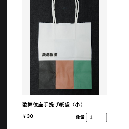
歌舞伎座手提げ紙袋（小）
￥30
数量