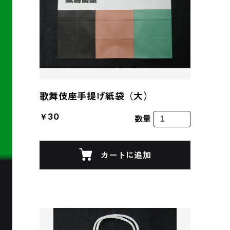
歌舞伎座手提げ紙袋（大）
￥30
数量
カートに追加