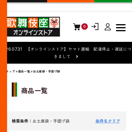
0
ログイン
会員登録
2026.07.31 【オンラインストア】ヤマト運輸 配達停止・遅延につ
きまして
トップ
>
商品一覧
>お土産袋・手提げ袋
商品一覧
検索条件：
お土産袋・手提げ袋
条件をクリア