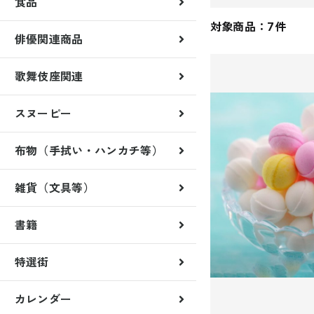
食品
対象商品：7件
俳優関連商品
歌舞伎座関連
歌舞伎稲荷神社
くまどり屋一門
スヌーピー
雑貨
月替クリアファイル
月替マグネット
布物（手拭い・ハンカチ等）
雑貨（文具等）
書籍
特選街
カレンダー