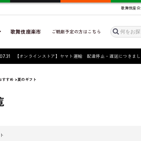
歌舞伎座公
歌舞伎座楽市
ご観劇予定の方はこちら
6.07.31 【オンラインストア】ヤマト運輸 配達停止・遅延につき
おすすめ
>夏のギフト
覧
ト