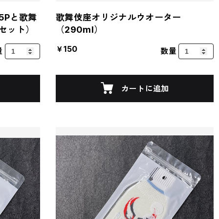
5Pと歌舞
歌舞伎座オリジナルウオーター
セット）
（290ml）
￥150
量
数量
カートに追加