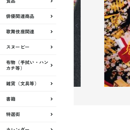
食品
俳優関連商品
歌舞伎座関連
歌舞伎稲荷神社
くまどり屋一門
スヌーピー
雑貨
月替クリアファイル
月替マグネット
布物（手拭い・ハン
カチ等）
雑貨（文具等）
書籍
特選街
カレンダー