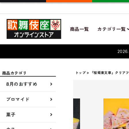
商品一覧
カテゴリ一覧
202
商品カテゴリ
トップ
『桜姫東文章』クリア
8月のおすすめ
先行販売
新着商品
8月演目商品
夏のギフト
ブロマイド
ブロマイド7月
菓子
贈答品
菓子