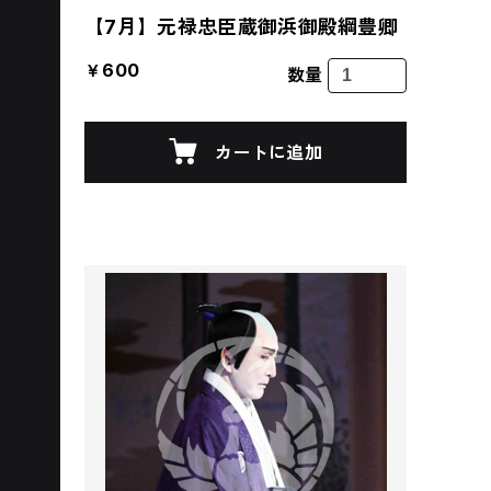
【7月】元禄忠臣蔵御浜御殿綱豊卿
￥600
数量
カートに追加