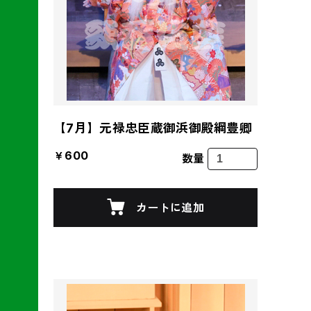
【7月】元禄忠臣蔵御浜御殿綱豊卿
￥600
数量
カートに追加