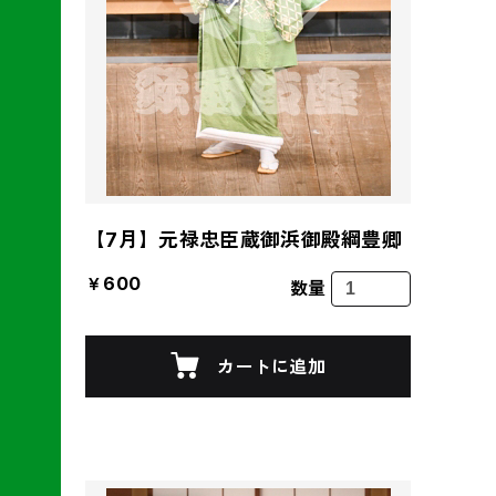
【7月】元禄忠臣蔵御浜御殿綱豊卿
￥600
数量
カートに追加