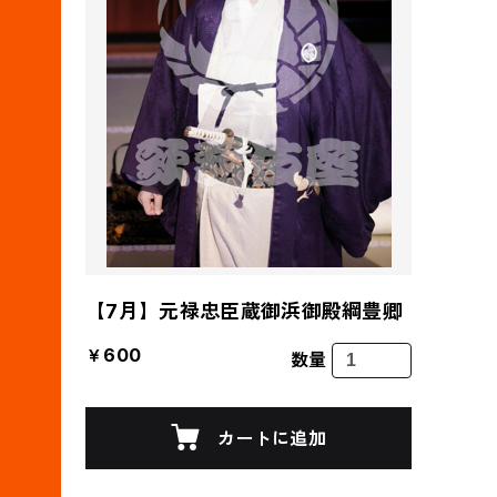
【7月】元禄忠臣蔵御浜御殿綱豊卿
￥600
数量
カートに追加