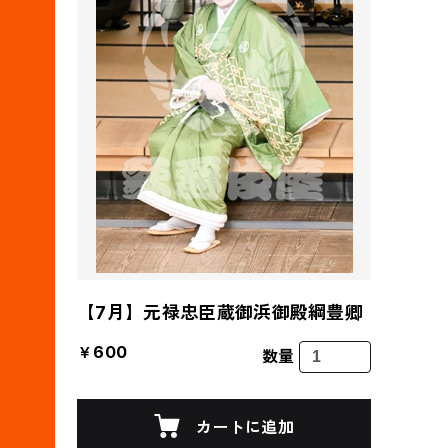
【7月】元禄忠臣蔵御浜御殿綱豊卿
￥600
数量
カートに追加