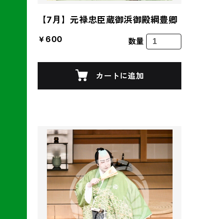
【7月】元禄忠臣蔵御浜御殿綱豊卿
￥600
数量
カートに追加