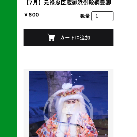
【7月】元禄忠臣蔵御浜御殿綱豊卿
￥600
数量
カートに追加