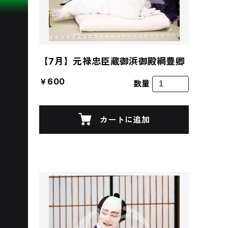
【7月】元禄忠臣蔵御浜御殿綱豊卿
￥600
数量
カートに追加