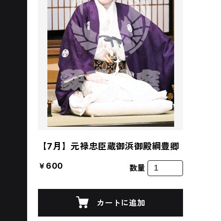
【7月】元禄忠臣蔵御浜御殿綱豊卿
￥600
数量
カートに追加