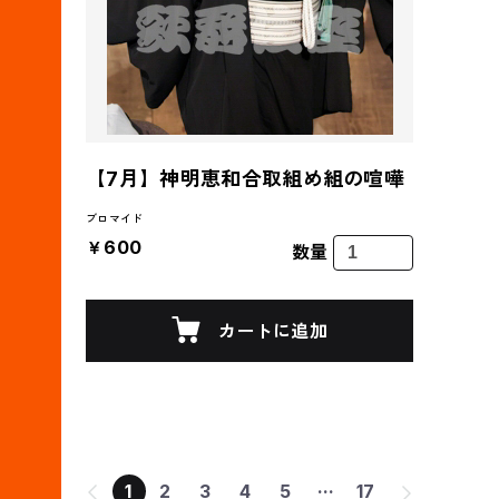
【7月】神明恵和合取組め組の喧嘩
ブロマイド
￥600
数量
カートに追加
...
1
2
3
4
5
17