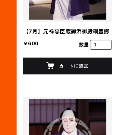
【7月】元禄忠臣蔵御浜御殿綱豊卿
￥600
数量
カートに追加