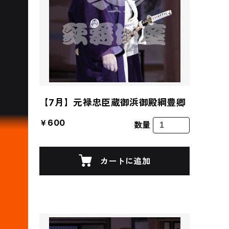
【7月】元禄忠臣蔵御浜御殿綱豊卿
￥600
数量
カートに追加