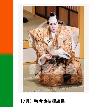
【7月】時今也桔梗旗揚