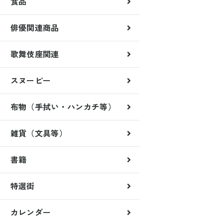
食品
俳優関連商品
歌舞伎座関連
歌舞伎稲荷神社
くまどり屋一門
スヌーピー
雑貨
月替クリアファイル
月替マグネット
布物（手拭い・ハンカチ等）
雑貨（文具等）
書籍
特選街
カレンダー