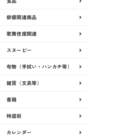
食品
俳優関連商品
歌舞伎座関連
歌舞伎稲荷神社
くまどり屋一門
スヌーピー
雑貨
月替クリアファイル
月替マグネット
布物（手拭い・ハンカチ等）
雑貨（文具等）
書籍
特選街
カレンダー