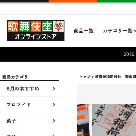
商品一覧
カテゴリ一覧
202
商品カテゴリ
トップ
歌舞伎稲荷神社 御朱
8月のおすすめ
先行販売
新着商品
8月演目商品
夏のギフト
ブロマイド
ブロマイド7月
菓子
贈答品
菓子