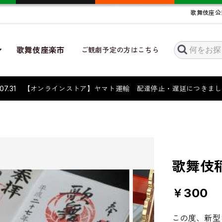
歌舞伎座公
歌舞伎座楽市
ご観劇予定の方はこちら
6.07.31 【オンラインストア】ヤマト運輸 配達停止・遅延につき
印
歌舞伎
￥300
この度、新型